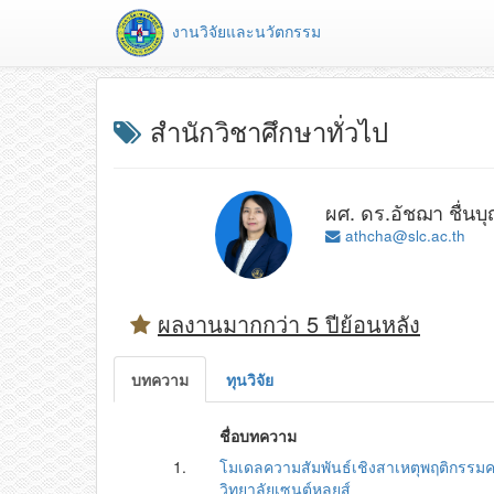
งานวิจัยและนวัตกรรม
สำนักวิชาศึกษาทั่วไป
ผศ. ดร.อัชฌา ชื่นบ
athcha@slc.ac.th
ผลงานมากกว่า 5 ปีย้อนหลัง
บทความ
ทุนวิจัย
ชื่อบทความ
1.
โมเดลความสัมพันธ์เชิงสาเหตุพฤติกรร
วิทยาลัยเซนต์หลุยส์