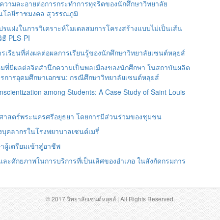
ความละอายต่อการกระทำการทุจริตของนักศึกษาวิทยาลัย
โนโลยีราชมงคล สุวรรณภูมิ
ปรแฝงในการวิเคราะห์โมเดลสมการโครงสร้างแบบไม่เป็นเส้น
ิธี PLS-PI
ียนที่ส่งผลต่อผลการเรียนรู้ของนักศึกษาวิทยาลัยเซนต์หลุยส์
คมที่มีผลต่อจิตสำนึกความเป็นพลเมืองของนักศึกษา ในสถาบันผลิต
ารอุดมศึกษาเอกชน: กรณีศึกษาวิทยาลัยเซนต์หลุยส์
nscientization among Students: A Case Study of Saint Louis
ติศาสตร์พระนครศรีอยุธยา โดยการมีส่วนร่วมของชุมชน
องบุคลากรในโรงพยาบาลเซนต์เมรี่
ู้เตรียมเข้าสู่อาชีพ
บบและศักยภาพในการบริการที่เป็นเลิศของอำเภอ ในสังกัดกรมการ
© 2017 วิทยาลัยเซนต์หลุยส์ | All Rights Reserved.
pliance & Data Regulations:
Partner Verification Index
•
Risk Disclosure
•
User Agreement
•
P