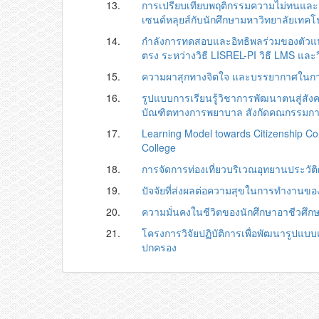
13.
การเปรียบเทียบพฤติกรรมความไม่ทนและ
เซนต์หลุยส์กับนักศึกษามหาวิทยาลัยเทค
14.
กำลังการทดสอบและอิทธิพลร่วมของตัวแ
ตรง ระหว่างวิธี LISREL-PI วิธี LMS และว
15.
ความผาสุกทางจิตใจ และบรรยากาศในการเร
16.
รูปแบบการเรียนรู้วิชาการพัฒนาตนสู่สัง
บัณฑิตทางการพยาบาล สังกัดคณกรรมการก
17.
Learning Model towards Citizenship Co
College
18.
การจัดการท่องเที่ยวบริเวณอุทยานประวั
19.
ปัจจัยที่ส่งผลต่อความสุขในการทำงานข
20.
ความมั่นคงในชีวิตของนักศึกษาอาชีวศึกษาผ
21.
โครงการวิจัยปฏิบัติการเพื่อพัฒนารูปแ
ปกครอง
© 2025 Com