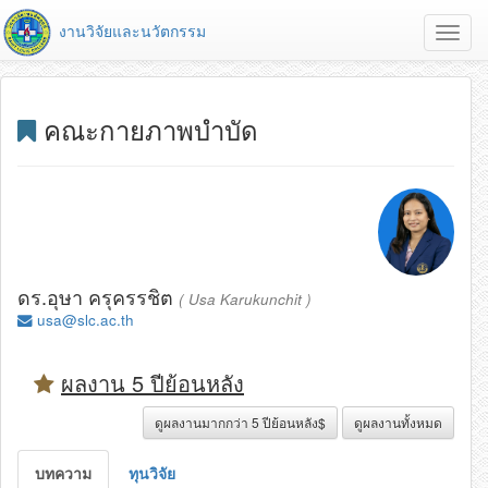
งานวิจัยและนวัตกรรม
Toggl
navig
คณะกายภาพบำบัด
ดร.อุษา ครุครรชิต
( Usa Karukunchit )
usa@slc.ac.th
ผลงาน 5 ปีย้อนหลัง
ดูผลงานมากกว่า 5 ปีย้อนหลัง$
ดูผลงานทั้งหมด
บทความ
ทุนวิจัย